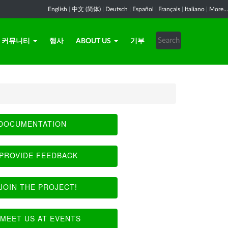
English
|
中文 (简体)
|
Deutsch
|
Español
|
Français
|
Italiano
|
More...
커뮤니티
행사
ABOUT US
기부
DOCUMENTATION
PROVIDE FEEDBACK
JOIN THE PROJECT!
MEET US AT EVENTS