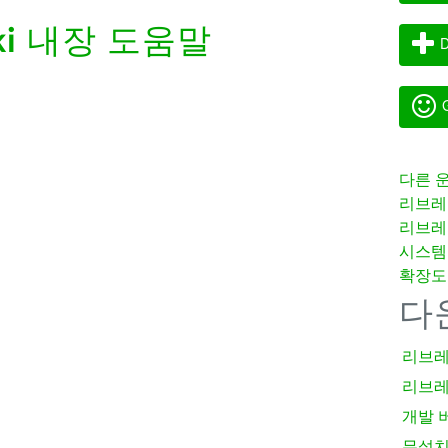
i
내장 도움말
D
G
다른 
리브레
리브레
시스템
확장도
다
리브레
리브레
개발 
무설치