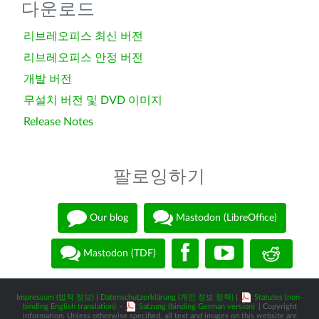
다운로드
리브레오피스 최신 버전
리브레오피스 안정 버전
개발 버전
무설치 버전 및 DVD 이미지
Release Notes
팔로잉하기
Our blog
Mastodon (LibreOffice)
Mastodon (TDF)
Impressum (법적 정보)
|
Datenschutzerklärung (개인 정보 정책)
|
Statutes (non-
binding English translation)
-
Satzung (binding German version)
| Copyright
information: Unless otherwise specified, all text and images on this website are