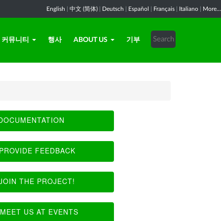
English
|
中文 (简体)
|
Deutsch
|
Español
|
Français
|
Italiano
|
More...
커뮤니티
행사
ABOUT US
기부
DOCUMENTATION
PROVIDE FEEDBACK
JOIN THE PROJECT!
MEET US AT EVENTS