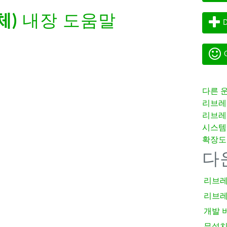
체)
내장 도움말
D
G
다른 
리브레
리브레
시스템
확장도
다
리브레
리브레
개발 
무설치