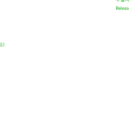
Releas
요)