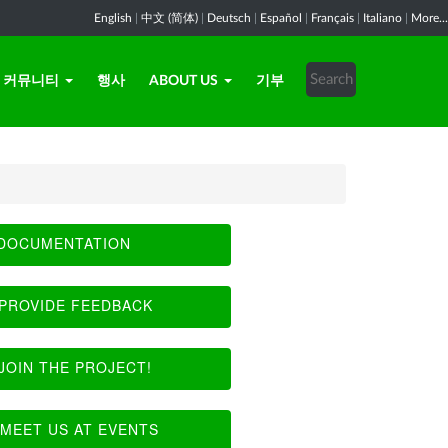
English
|
中文 (简体)
|
Deutsch
|
Español
|
Français
|
Italiano
|
More...
커뮤니티
행사
ABOUT US
기부
DOCUMENTATION
PROVIDE FEEDBACK
JOIN THE PROJECT!
MEET US AT EVENTS