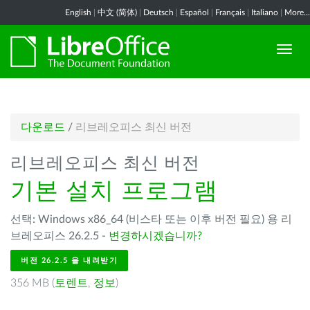
English
|
中文 (简体)
|
Deutsch
|
Español
|
Français
|
Italiano
|
More...
다운로드
/
리브레오피스 최신 버전
리브레오피스 최신 버전
기본 설치 프로그램
선택: Windows x86_64 (비스타 또는 이후 버전 필요) 용 리
브레오피스 26.2.5 -
변경하시겠습니까?
버전 26.2.5 을 내려받기
356 MB (
토렌트
,
정보
)