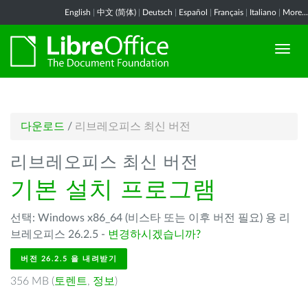
English
|
中文 (简体)
|
Deutsch
|
Español
|
Français
|
Italiano
|
More...
다운로드
/
리브레오피스 최신 버전
리브레오피스 최신 버전
기본 설치 프로그램
선택: Windows x86_64 (비스타 또는 이후 버전 필요) 용 리
브레오피스 26.2.5 -
변경하시겠습니까?
버전 26.2.5 을 내려받기
356 MB (
토렌트
,
정보
)