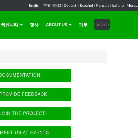
English
|
中文 (简体)
|
Deutsch
|
Español
|
Français
|
Italiano
|
More...
커뮤니티
행사
ABOUT US
기부
DOCUMENTATION
PROVIDE FEEDBACK
JOIN THE PROJECT!
MEET US AT EVENTS