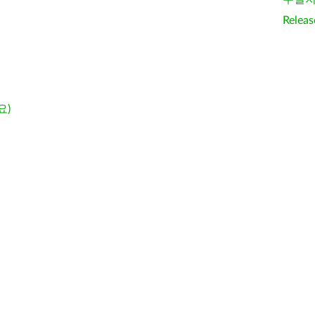
Releas
요)