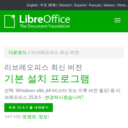
English
|
中文 (简体)
|
Deutsch
|
Español
|
Français
|
Italiano
|
More...
다운로드
/
리브레오피스 최신 버전
리브레오피스 최신 버전
기본 설치 프로그램
선택: Windows x86_64 (비스타 또는 이후 버전 필요) 용 리
브레오피스 25.8.5 -
변경하시겠습니까?
버전 25.8.5 을 내려받기
349 MB (
토렌트
,
정보
)