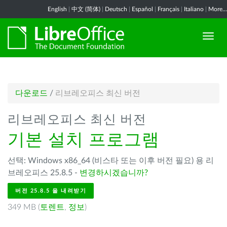
English
|
中文 (简体)
|
Deutsch
|
Español
|
Français
|
Italiano
|
More...
다운로드
/
리브레오피스 최신 버전
리브레오피스 최신 버전
기본 설치 프로그램
선택: Windows x86_64 (비스타 또는 이후 버전 필요) 용 리
브레오피스 25.8.5 -
변경하시겠습니까?
버전 25.8.5 을 내려받기
349 MB (
토렌트
,
정보
)