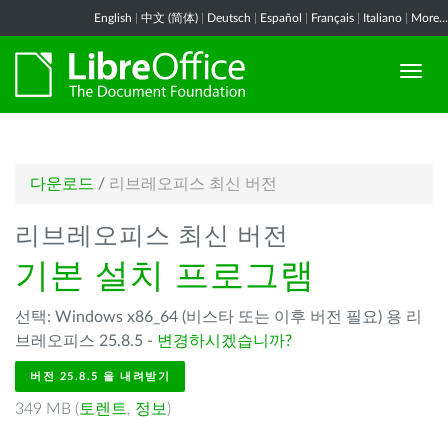
English
|
中文 (简体)
|
Deutsch
|
Español
|
Français
|
Italiano
|
More...
다운로드
/
리브레오피스 최신 버전
리브레오피스 최신 버전
기본 설치 프로그램
선택: Windows x86_64 (비스타 또는 이후 버전 필요) 용 리
브레오피스 25.8.5 -
변경하시겠습니까?
버전 25.8.5 을 내려받기
349 MB (
토렌트
,
정보
)