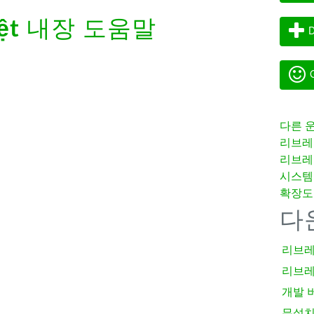
ệt
내장 도움말
D
G
다른 
리브레
리브레
시스템
확장도
다
리브레
리브레
개발 
무설치