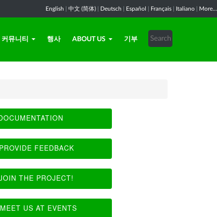
English
|
中文 (简体)
|
Deutsch
|
Español
|
Français
|
Italiano
|
More...
커뮤니티
행사
ABOUT US
기부
DOCUMENTATION
PROVIDE FEEDBACK
JOIN THE PROJECT!
MEET US AT EVENTS