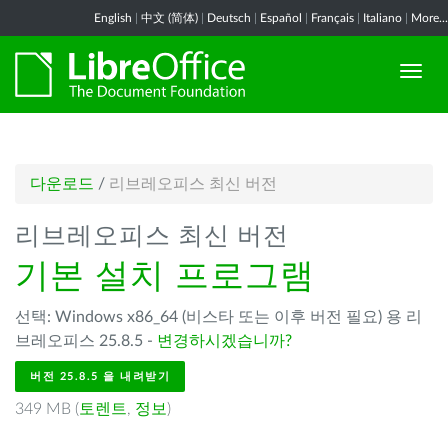
English
|
中文 (简体)
|
Deutsch
|
Español
|
Français
|
Italiano
|
More...
다운로드
/
리브레오피스 최신 버전
리브레오피스 최신 버전
기본 설치 프로그램
선택: Windows x86_64 (비스타 또는 이후 버전 필요) 용 리
브레오피스 25.8.5 -
변경하시겠습니까?
버전 25.8.5 을 내려받기
349 MB (
토렌트
,
정보
)