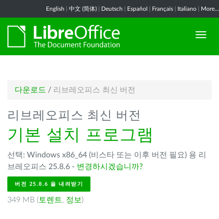
English
|
中文 (简体)
|
Deutsch
|
Español
|
Français
|
Italiano
|
More...
다운로드
/
리브레오피스 최신 버전
리브레오피스 최신 버전
기본 설치 프로그램
선택: Windows x86_64 (비스타 또는 이후 버전 필요) 용 리
브레오피스 25.8.6 -
변경하시겠습니까?
버전 25.8.6 을 내려받기
349 MB (
토렌트
,
정보
)