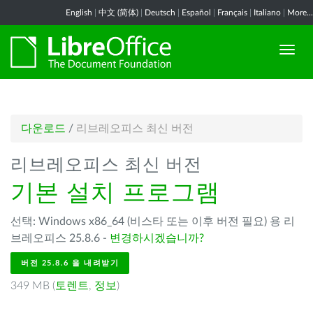
English
|
中文 (简体)
|
Deutsch
|
Español
|
Français
|
Italiano
|
More...
다운로드
/
리브레오피스 최신 버전
리브레오피스 최신 버전
기본 설치 프로그램
선택: Windows x86_64 (비스타 또는 이후 버전 필요) 용 리
브레오피스 25.8.6 -
변경하시겠습니까?
버전 25.8.6 을 내려받기
349 MB (
토렌트
,
정보
)