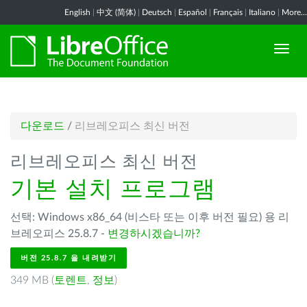
English
|
中文 (简体)
|
Deutsch
|
Español
|
Français
|
Italiano
|
More...
다운로드
/
리브레오피스 최신 버전
리브레오피스 최신 버전
기본 설치 프로그램
선택: Windows x86_64 (비스타 또는 이후 버전 필요) 용 리
브레오피스 25.8.7 -
변경하시겠습니까?
버전 25.8.7 을 내려받기
349 MB (
토렌트
,
정보
)