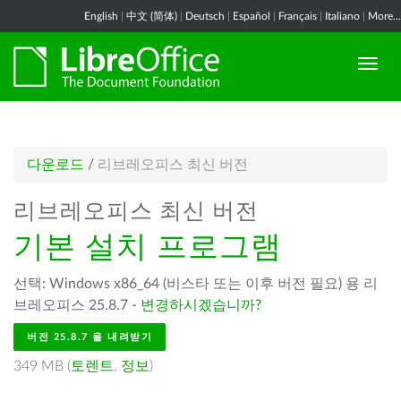
English
|
中文 (简体)
|
Deutsch
|
Español
|
Français
|
Italiano
|
More...
다운로드
/
리브레오피스 최신 버전
리브레오피스 최신 버전
기본 설치 프로그램
선택: Windows x86_64 (비스타 또는 이후 버전 필요) 용 리
브레오피스 25.8.7 -
변경하시겠습니까?
버전 25.8.7 을 내려받기
349 MB (
토렌트
,
정보
)