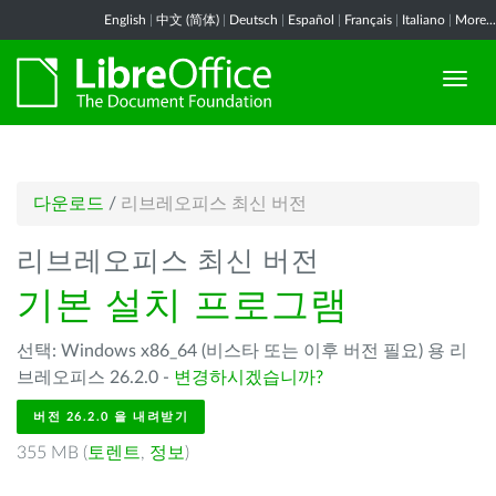
English
|
中文 (简体)
|
Deutsch
|
Español
|
Français
|
Italiano
|
More...
다운로드
/
리브레오피스 최신 버전
리브레오피스 최신 버전
기본 설치 프로그램
선택: Windows x86_64 (비스타 또는 이후 버전 필요) 용 리
브레오피스 26.2.0 -
변경하시겠습니까?
버전 26.2.0 을 내려받기
355 MB (
토렌트
,
정보
)