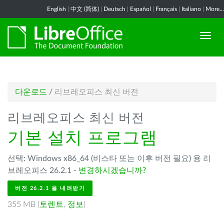
English
|
中文 (简体)
|
Deutsch
|
Español
|
Français
|
Italiano
|
More...
다운로드
/
리브레오피스 최신 버전
리브레오피스 최신 버전
기본 설치 프로그램
선택: Windows x86_64 (비스타 또는 이후 버전 필요) 용 리
브레오피스 26.2.1 -
변경하시겠습니까?
버전 26.2.1 을 내려받기
355 MB (
토렌트
,
정보
)