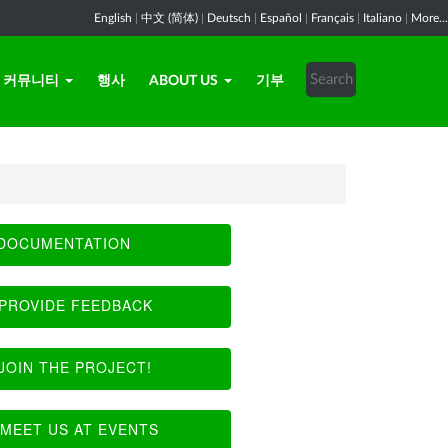
English
|
中文 (简体)
|
Deutsch
|
Español
|
Français
|
Italiano
|
More...
커뮤니티
행사
ABOUT US
기부
DOCUMENTATION
PROVIDE FEEDBACK
JOIN THE PROJECT!
MEET US AT EVENTS