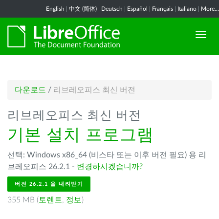
English
|
中文 (简体)
|
Deutsch
|
Español
|
Français
|
Italiano
|
More...
다운로드
/
리브레오피스 최신 버전
리브레오피스 최신 버전
기본 설치 프로그램
선택: Windows x86_64 (비스타 또는 이후 버전 필요) 용 리
브레오피스 26.2.1 -
변경하시겠습니까?
버전 26.2.1 을 내려받기
355 MB (
토렌트
,
정보
)