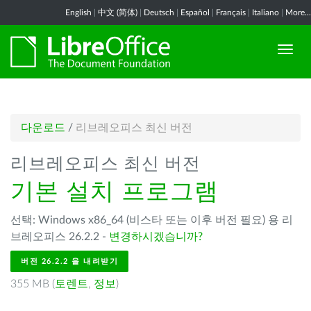
English
|
中文 (简体)
|
Deutsch
|
Español
|
Français
|
Italiano
|
More...
다운로드
/
리브레오피스 최신 버전
리브레오피스 최신 버전
기본 설치 프로그램
선택: Windows x86_64 (비스타 또는 이후 버전 필요) 용 리
브레오피스 26.2.2 -
변경하시겠습니까?
버전 26.2.2 을 내려받기
355 MB (
토렌트
,
정보
)