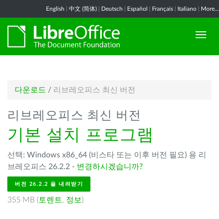
English
|
中文 (简体)
|
Deutsch
|
Español
|
Français
|
Italiano
|
More...
다운로드
/
리브레오피스 최신 버전
리브레오피스 최신 버전
기본 설치 프로그램
선택: Windows x86_64 (비스타 또는 이후 버전 필요) 용 리
브레오피스 26.2.2 -
변경하시겠습니까?
버전 26.2.2 을 내려받기
355 MB (
토렌트
,
정보
)