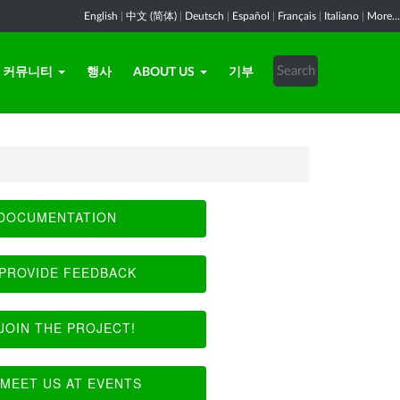
English
|
中文 (简体)
|
Deutsch
|
Español
|
Français
|
Italiano
|
More...
커뮤니티
행사
ABOUT US
기부
DOCUMENTATION
PROVIDE FEEDBACK
JOIN THE PROJECT!
MEET US AT EVENTS