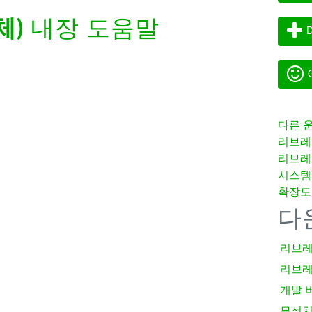
체)
내장 도움말
D
G
다른 
리브레
리브레
시스템
확장도
다
리브레
리브레
개발 
무설치