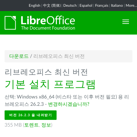
English
|
中文 (简体)
|
Deutsch
|
Español
|
Français
|
Italiano
|
More...
다운로드
/
리브레오피스 최신 버전
리브레오피스 최신 버전
기본 설치 프로그램
선택: Windows x86_64 (비스타 또는 이후 버전 필요) 용 리
브레오피스 26.2.3 -
변경하시겠습니까?
버전 26.2.3 을 내려받기
355 MB (
토렌트
,
정보
)