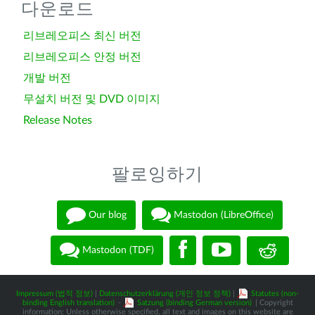
다운로드
리브레오피스 최신 버전
리브레오피스 안정 버전
개발 버전
무설치 버전 및 DVD 이미지
Release Notes
팔로잉하기
Our blog
Mastodon (LibreOffice)
Mastodon (TDF)
Impressum (법적 정보)
|
Datenschutzerklärung (개인 정보 정책)
|
Statutes (non-
binding English translation)
-
Satzung (binding German version)
| Copyright
information: Unless otherwise specified, all text and images on this website are