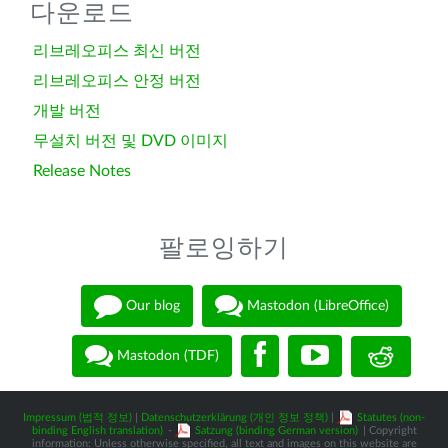
다운로드
리브레오피스 최신 버전
리브레오피스 안정 버전
개발 버전
무설치 버전 및 DVD 이미지
Release Notes
팔로잉하기
Our blog
Mastodon (LibreOffice)
Mastodon (TDF)
Impressum (법적 정보)
|
Datenschutzerklärung (개인 정보 정책)
|
Statutes (non-
binding English translation)
-
Satzung (binding German version)
| Copyright
information: Unless otherwise specified, all text and images on this website are