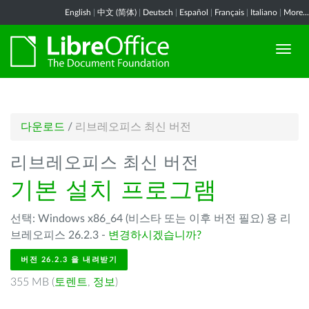
English
|
中文 (简体)
|
Deutsch
|
Español
|
Français
|
Italiano
|
More...
다운로드
/
리브레오피스 최신 버전
리브레오피스 최신 버전
기본 설치 프로그램
선택: Windows x86_64 (비스타 또는 이후 버전 필요) 용 리
브레오피스 26.2.3 -
변경하시겠습니까?
버전 26.2.3 을 내려받기
355 MB (
토렌트
,
정보
)