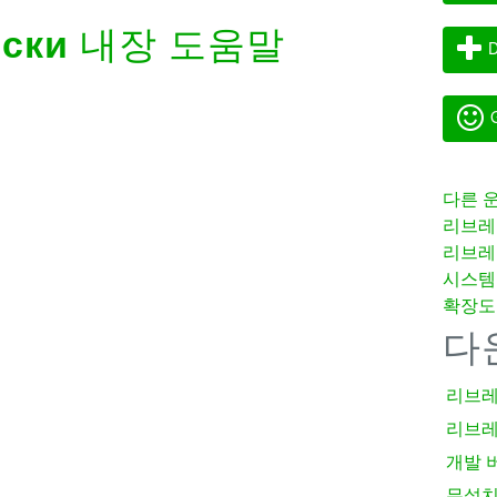
ски
내장 도움말
D
G
다른 
리브레
리브레
시스템
확장도
다
리브레
리브레
개발 
무설치