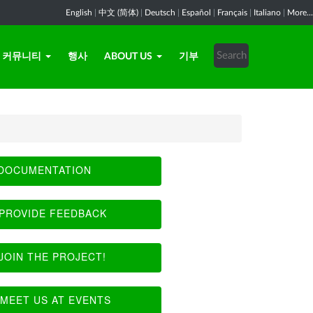
English
|
中文 (简体)
|
Deutsch
|
Español
|
Français
|
Italiano
|
More...
커뮤니티
행사
ABOUT US
기부
DOCUMENTATION
PROVIDE FEEDBACK
JOIN THE PROJECT!
MEET US AT EVENTS