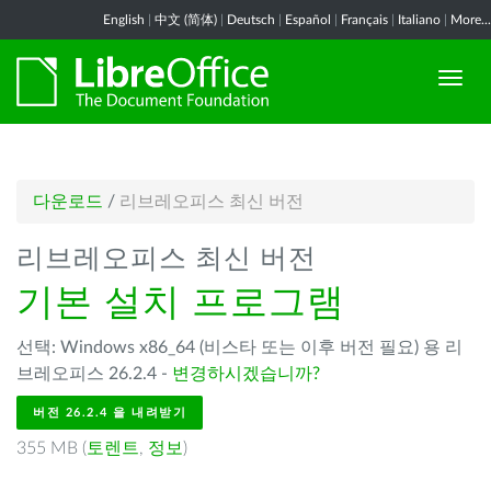
English
|
中文 (简体)
|
Deutsch
|
Español
|
Français
|
Italiano
|
More...
다운로드
/
리브레오피스 최신 버전
리브레오피스 최신 버전
기본 설치 프로그램
선택: Windows x86_64 (비스타 또는 이후 버전 필요) 용 리
브레오피스 26.2.4 -
변경하시겠습니까?
버전 26.2.4 을 내려받기
355 MB (
토렌트
,
정보
)