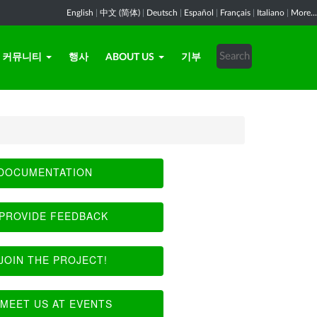
English
|
中文 (简体)
|
Deutsch
|
Español
|
Français
|
Italiano
|
More...
커뮤니티
행사
ABOUT US
기부
DOCUMENTATION
PROVIDE FEEDBACK
JOIN THE PROJECT!
MEET US AT EVENTS