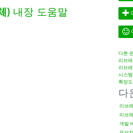
체)
내장 도움말
D
G
다른 
리브레
리브레
시스템
확장도
다
리브레
리브레
개발 
무설치