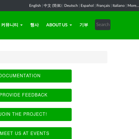
English
|
中文 (简体)
|
Deutsch
|
Español
|
Français
|
Italiano
|
More...
커뮤니티
행사
ABOUT US
기부
DOCUMENTATION
PROVIDE FEEDBACK
JOIN THE PROJECT!
MEET US AT EVENTS