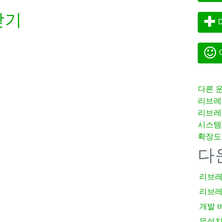
받기
D
G
다른 
리브레
리브레
시스템
확장도
다
리브레
리브레
개발 
무설치