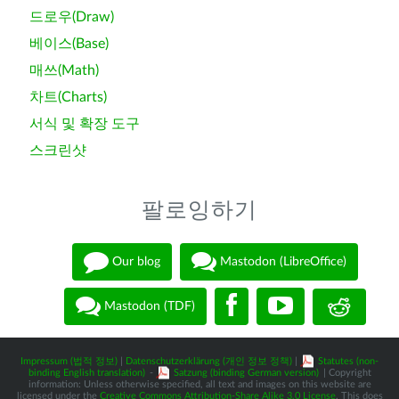
드로우(Draw)
베이스(Base)
매쓰(Math)
차트(Charts)
서식 및 확장 도구
스크린샷
팔로잉하기
Our blog
Mastodon (LibreOffice)
Mastodon (TDF)
Impressum (법적 정보)
|
Datenschutzerklärung (개인 정보 정책)
|
Statutes (non-
binding English translation)
-
Satzung (binding German version)
| Copyright
information: Unless otherwise specified, all text and images on this website are
licensed under the
Creative Commons Attribution-Share Alike 3.0 License
. This does