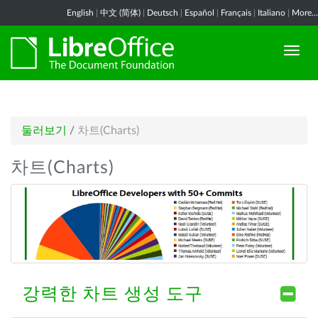
English
|
中文 (简体)
|
Deutsch
|
Español
|
Français
|
Italiano
|
More...
둘러보기
/
차트(Charts)
차트(Charts)
강력한 차트 생성 도구