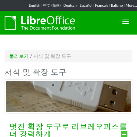
English
|
中文 (简体)
|
Deutsch
|
Español
|
Français
|
Italiano
|
More...
둘러보기
/
서식 및 확장 도구
서식 및 확장 도구
멋진 확장 도구로 리브레오피스를
더 강력하게