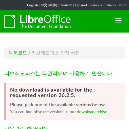
English
|
中文 (简体)
|
Deutsch
|
Español
|
Français
|
Italiano
|
More...
다운로드
/
리브레오피스 안정 버전
리브레오피스는 직관적이며 사용하기 쉽습니다.
No download is available for the
requested version 26.2.5.
Please pick one of the available verions below.
You can find obsolete versions in our
downloadarchive