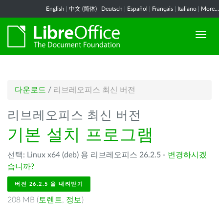
English
|
中文 (简体)
|
Deutsch
|
Español
|
Français
|
Italiano
|
More...
다운로드
/
리브레오피스 최신 버전
리브레오피스 최신 버전
기본 설치 프로그램
선택: Linux x64 (deb) 용 리브레오피스 26.2.5 -
변경하시겠
습니까?
버전 26.2.5 을 내려받기
208 MB (
토렌트
,
정보
)