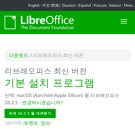
English
|
中文 (简体)
|
Deutsch
|
Español
|
Français
|
Italiano
|
More...
다운로드
/
리브레오피스 최신 버전
리브레오피스 최신 버전
기본 설치 프로그램
선택: macOS (Aarch64/Apple Silicon) 용 리브레오피스
26.2.5 -
변경하시겠습니까?
버전 26.2.5 을 내려받기
284 MB (
토렌트
,
정보
)