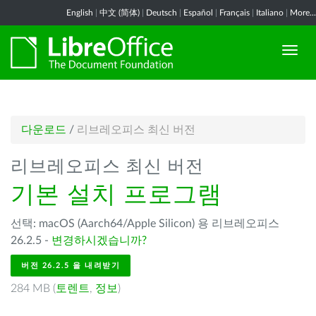
English
|
中文 (简体)
|
Deutsch
|
Español
|
Français
|
Italiano
|
More...
다운로드
/
리브레오피스 최신 버전
리브레오피스 최신 버전
기본 설치 프로그램
선택: macOS (Aarch64/Apple Silicon) 용 리브레오피스
26.2.5 -
변경하시겠습니까?
버전 26.2.5 을 내려받기
284 MB (
토렌트
,
정보
)