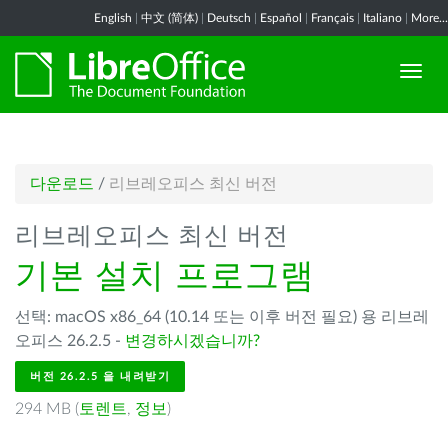
English
|
中文 (简体)
|
Deutsch
|
Español
|
Français
|
Italiano
|
More...
다운로드
/
리브레오피스 최신 버전
리브레오피스 최신 버전
기본 설치 프로그램
선택: macOS x86_64 (10.14 또는 이후 버전 필요) 용 리브레
오피스 26.2.5 -
변경하시겠습니까?
버전 26.2.5 을 내려받기
294 MB (
토렌트
,
정보
)