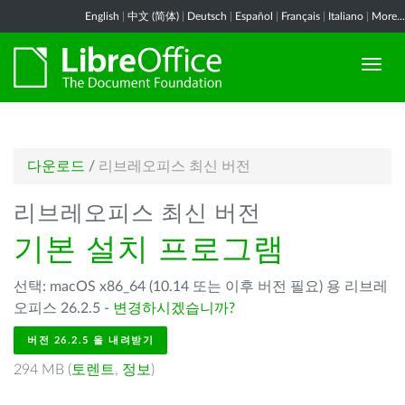
English
|
中文 (简体)
|
Deutsch
|
Español
|
Français
|
Italiano
|
More...
다운로드
/
리브레오피스 최신 버전
리브레오피스 최신 버전
기본 설치 프로그램
선택: macOS x86_64 (10.14 또는 이후 버전 필요) 용 리브레
오피스 26.2.5 -
변경하시겠습니까?
버전 26.2.5 을 내려받기
294 MB (
토렌트
,
정보
)