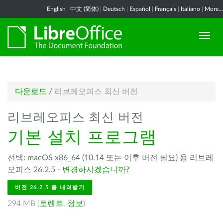
English
|
中文 (简体)
|
Deutsch
|
Español
|
Français
|
Italiano
|
More...
다운로드
/
리브레오피스 최신 버전
리브레오피스 최신 버전
기본 설치 프로그램
선택: macOS x86_64 (10.14 또는 이후 버전 필요) 용 리브레
오피스 26.2.5 -
변경하시겠습니까?
버전 26.2.5 을 내려받기
294 MB (
토렌트
,
정보
)