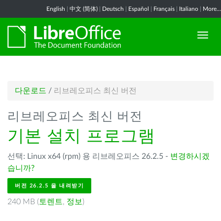
English
|
中文 (简体)
|
Deutsch
|
Español
|
Français
|
Italiano
|
More...
다운로드
/
리브레오피스 최신 버전
리브레오피스 최신 버전
기본 설치 프로그램
선택: Linux x64 (rpm) 용 리브레오피스 26.2.5 -
변경하시겠
습니까?
버전 26.2.5 을 내려받기
240 MB (
토렌트
,
정보
)