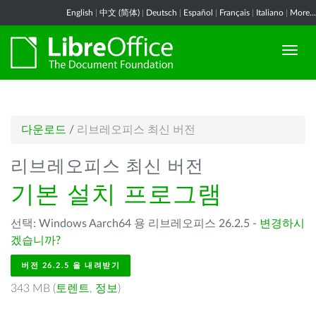
English
|
中文 (简体)
|
Deutsch
|
Español
|
Français
|
Italiano
|
More...
다운로드
/
리브레오피스 최신 버전
리브레오피스 최신 버전
기본 설치 프로그램
선택: Windows Aarch64 용 리브레오피스 26.2.5 -
변경하시
겠습니까?
버전 26.2.5 을 내려받기
343 MB (
토렌트
,
정보
)