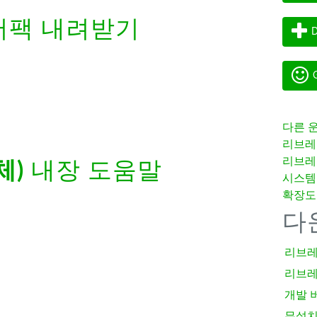
팩 내려받기
D
G
다른 
리브레
리브레
체)
내장 도움말
시스템
확장도
다
리브레
리브레
개발 
무설치