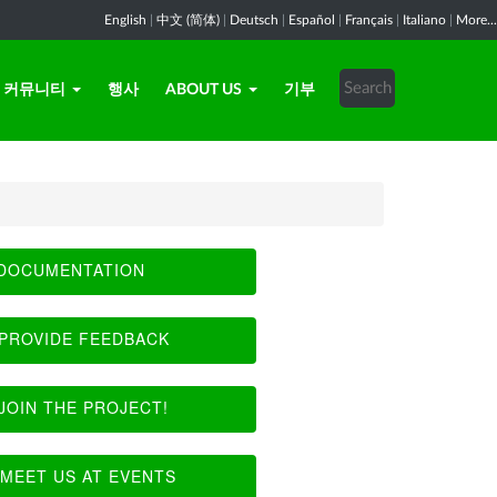
English
|
中文 (简体)
|
Deutsch
|
Español
|
Français
|
Italiano
|
More...
커뮤니티
행사
ABOUT US
기부
DOCUMENTATION
PROVIDE FEEDBACK
JOIN THE PROJECT!
MEET US AT EVENTS