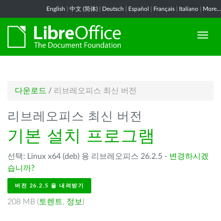
English
|
中文 (简体)
|
Deutsch
|
Español
|
Français
|
Italiano
|
More...
다운로드
/
리브레오피스 최신 버전
리브레오피스 최신 버전
기본 설치 프로그램
선택: Linux x64 (deb) 용 리브레오피스 26.2.5 -
변경하시겠
습니까?
버전 26.2.5 을 내려받기
208 MB (
토렌트
,
정보
)