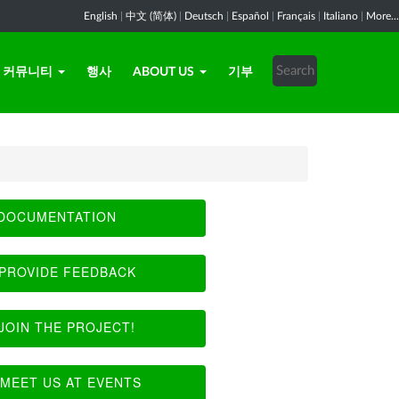
English
|
中文 (简体)
|
Deutsch
|
Español
|
Français
|
Italiano
|
More...
커뮤니티
행사
ABOUT US
기부
DOCUMENTATION
PROVIDE FEEDBACK
JOIN THE PROJECT!
MEET US AT EVENTS