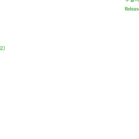
Releas
요)