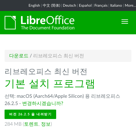
English
|
中文 (简体)
|
Deutsch
|
Español
|
Français
|
Italiano
|
More...
다운로드
/
리브레오피스 최신 버전
리브레오피스 최신 버전
기본 설치 프로그램
선택: macOS (Aarch64/Apple Silicon) 용 리브레오피스
26.2.5 -
변경하시겠습니까?
버전 26.2.5 을 내려받기
284 MB (
토렌트
,
정보
)